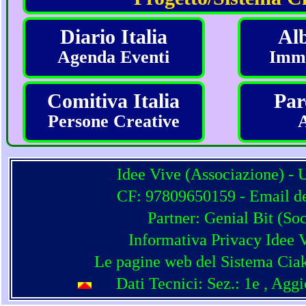
Diario Italia
Alb
Agenda Eventi
Imma
Comitiva Italia
Par
Persone Creative
Idee Vive (Associazione) - 
CF: 97809650159 - Email del
Partner:
Genial Bit
(
Soc
Informativa Privacy Idee 
Le pagine web del Sistema Ciak
Dati Tecnici: Sez.: 1e
, Agg